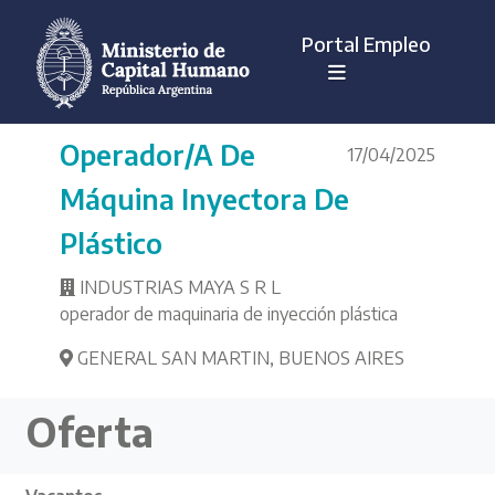
Portal Empleo
Operador/a De
17/04/2025
Máquina Inyectora De
Plástico
INDUSTRIAS MAYA S R L
operador de maquinaria de inyección plástica
GENERAL SAN MARTIN
,
BUENOS AIRES
Oferta