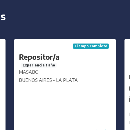
os
Tiempo parcial
Ayudante de producción
de panadería o peón de
producción de panadería o
peón de panadería
Sin experiencia
Panificadora Perez
SANTA FE - SANTA FE
Ver más