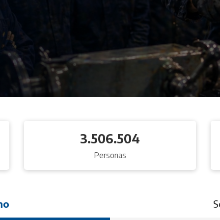
3.506.504
Personas
no
S