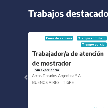
Trabajos destacad
Tiempo parcial
Vendedor/a de comidas
rápidas
Sin experiencia
Burger King
BUENOS AIRES - TRES DE FEBRERO
Anterior
Ver más