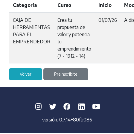
Categoría
Curso
Inicio
Mod
CAJA DE
Crea tu
01/07/26
A di
HERRAMIENTAS
propuesta de
PARA EL
valor y potencia
EMPRENDEDOR
tu
emprendimiento
(7 - 1912 - 14)
Volver
Preinscribite
versión:
0.7.14+80fb086